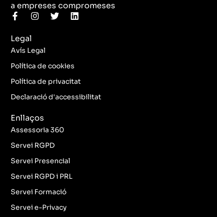
a empreses compromeses
F
I
T
L
a
n
w
i
c
s
i
n
Legal
e
t
t
k
b
a
t
e
Avís Legal
o
g
e
d
o
r
r
i
Política de cookies
k
a
n
Política de privacitat
-
m
f
Declaració d'accessibilitat
Enllaços
Assessoria 360
Servei RGPD
Servei Presencial
Servei RGPD i PRL
Servei Formació
Servei e-Privacy