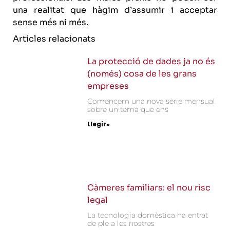
una realitat que hàgim d’assumir i acceptar
sense més ni més.
Articles relacionats
La protecció de dades ja no és
(només) cosa de les grans
empreses
Comencem una nova sèrie mensual
sobre un tema que ens
Llegir»
Càmeres familiars: el nou risc
legal
La tecnologia domèstica ha entrat
de ple a les nostres