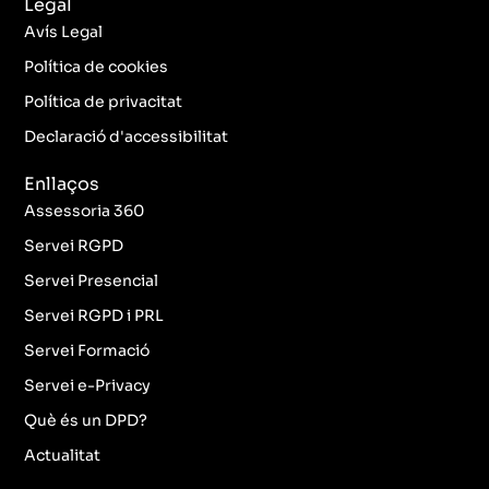
Legal
e
t
t
k
b
a
t
e
Avís Legal
o
g
e
d
o
r
r
i
Política de cookies
k
a
n
Política de privacitat
-
m
f
Declaració d'accessibilitat
Enllaços
Assessoria 360
Servei RGPD
Servei Presencial
Servei RGPD i PRL
Servei Formació
Servei e-Privacy
Què és un DPD?
Actualitat