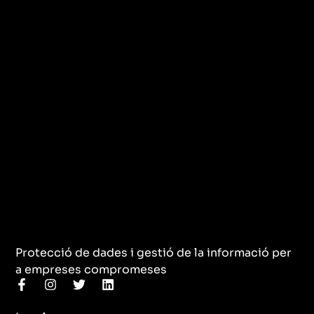
Protecció de dades i gestió de la informació per
a empreses compromeses
F
I
T
L
a
n
w
i
c
s
i
n