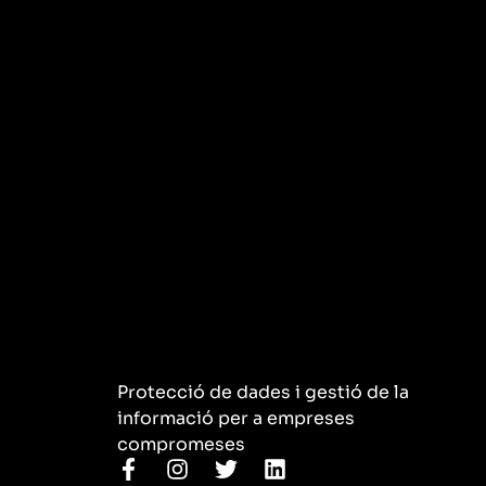
Protecció de dades i gestió de la
informació per a empreses
compromeses
F
I
T
L