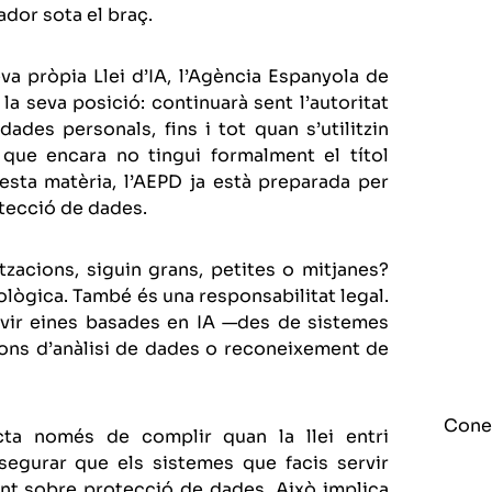
ador sota el braç.
va pròpia Llei d’IA, l’Agència Espanyola de
la seva posició: continuarà sent l’autoritat
des personals, fins i tot quan s’utilitzin
 que encara no tingui formalment el títol
uesta matèria, l’AEPD ja està preparada per
otecció de dades.
tzacions, siguin grans, petites o mitjanes?
ològica. També és una responsabilitat legal.
ervir eines basades en IA —des de sistemes
cions d’anàlisi de dades o reconeixement de
Cone
cta només de complir quan la llei entri
ssegurar que els sistemes que facis servir
ent sobre protecció de dades. Això implica