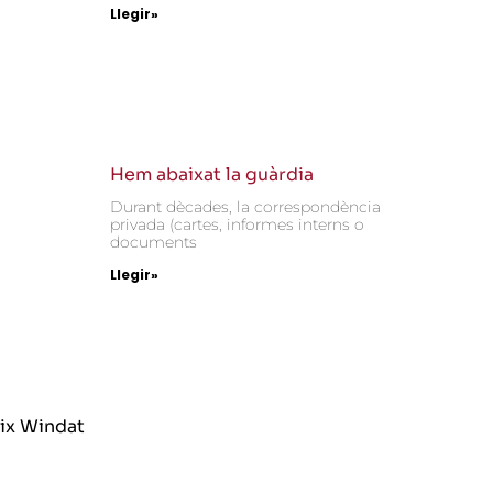
Llegir»
Hem abaixat la guàrdia
Durant dècades, la correspondència
privada (cartes, informes interns o
documents
Llegir»
ix Windat