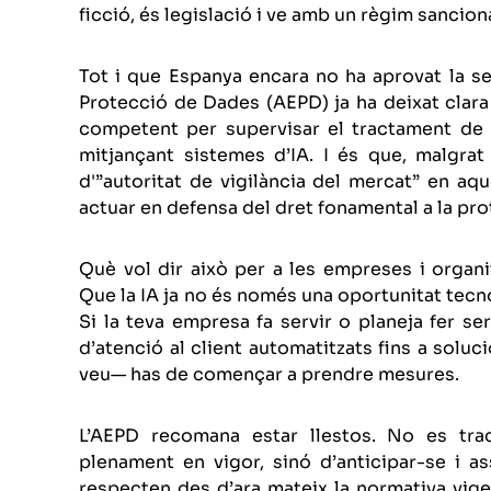
ficció, és legislació i ve amb un règim sancion
Tot i que Espanya encara no ha aprovat la se
Protecció de Dades (AEPD) ja ha deixat clara 
competent per supervisar el tractament de da
mitjançant sistemes d’IA. I és que, malgrat
d'”autoritat de vigilància del mercat” en aq
actuar en defensa del dret fonamental a la pr
Què vol dir això per a les empreses i organi
Que la IA ja no és només una oportunitat tecn
Si la teva empresa fa servir o planeja fer s
d’atenció al client automatitzats fins a solu
veu— has de començar a prendre mesures.
L’AEPD recomana estar llestos. No es tra
plenament en vigor, sinó d’anticipar-se i a
respecten des d’ara mateix la normativa vig