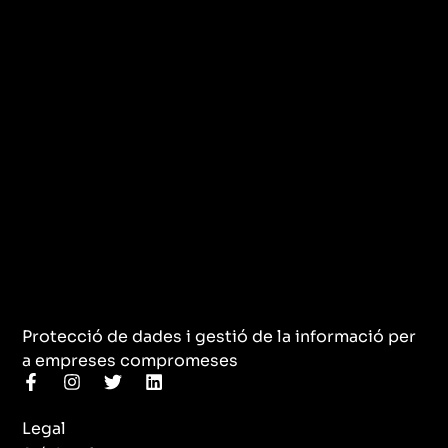
Protecció de dades i gestió de la informació per
a empreses compromeses
F
I
T
L
a
n
w
i
c
s
i
n
Legal
e
t
t
k