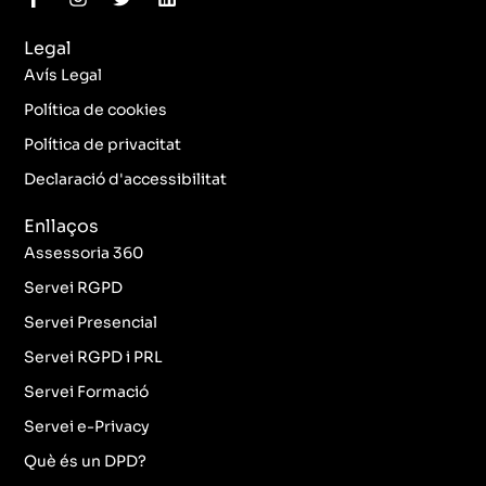
a
n
w
i
c
s
i
n
Legal
e
t
t
k
b
a
t
e
Avís Legal
o
g
e
d
o
r
r
i
Política de cookies
k
a
n
Política de privacitat
-
m
f
Declaració d'accessibilitat
Enllaços
Assessoria 360
Servei RGPD
Servei Presencial
Servei RGPD i PRL
Servei Formació
Servei e-Privacy
Què és un DPD?