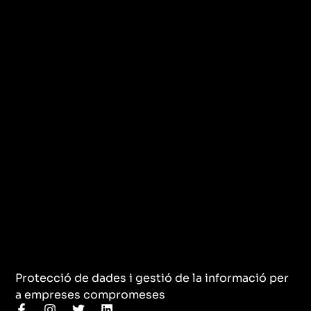
Protecció de dades i gestió de la informació per
a empreses compromeses
F
I
T
L