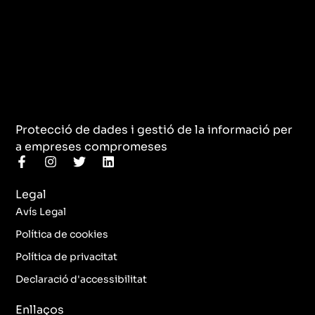
Protecció de dades i gestió de la informació per
a empreses compromeses
F
I
T
L
a
n
w
i
c
s
i
n
Legal
e
t
t
k
b
a
t
e
Avís Legal
o
g
e
d
o
r
r
i
Política de cookies
k
a
n
Política de privacitat
-
m
f
Declaració d'accessibilitat
Enllaços