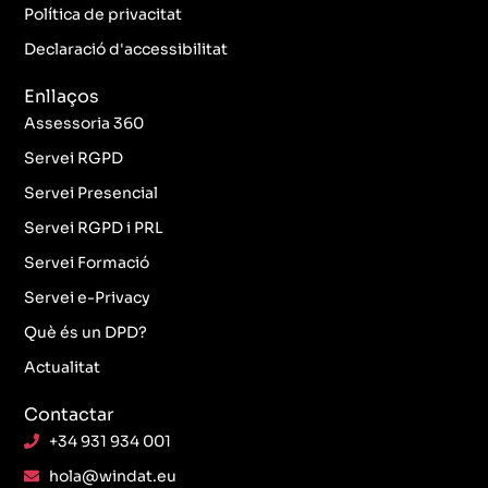
k
a
n
Política de privacitat
-
m
f
Declaració d'accessibilitat
Enllaços
Assessoria 360
Servei RGPD
Servei Presencial
Servei RGPD i PRL
Servei Formació
Servei e-Privacy
Què és un DPD?
Actualitat
Contactar
+34 931 934 001
hola@windat.eu