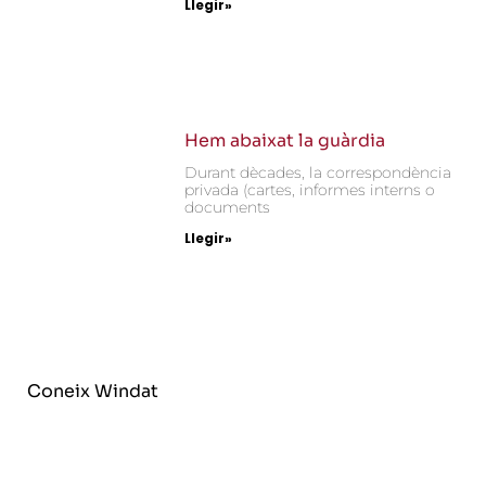
Llegir»
Hem abaixat la guàrdia
Durant dècades, la correspondència
privada (cartes, informes interns o
documents
Llegir»
Coneix Windat