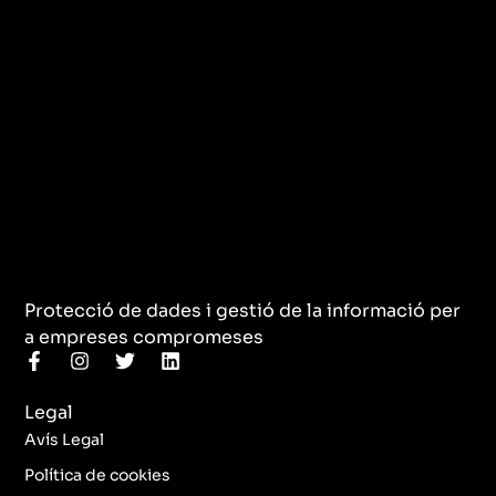
Protecció de dades i gestió de la informació per
a empreses compromeses
F
I
T
L
a
n
w
i
c
s
i
n
Legal
e
t
t
k
b
a
t
e
Avís Legal
o
g
e
d
o
r
r
i
Política de cookies