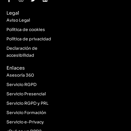
a
n
w
i
c
s
i
n
Legal
e
t
t
k
b
a
t
e
Aviso Legal
o
g
e
d
o
r
r
i
Política de cookies
k
a
n
Política de privacidad
-
m
f
Declaración de
accesibilidad
Enlaces
Asesoría 360
Servicio RGPD
Servicio Presencial
Servicio RGPD y PRL
Servicio Formación
Servicio e-Privacy