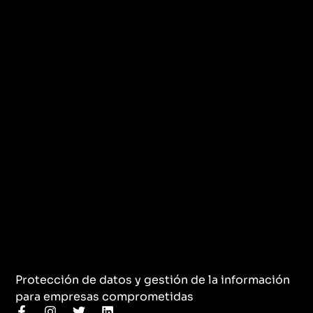
Protección de datos y gestión de la información
para empresas comprometidas
F
I
T
L