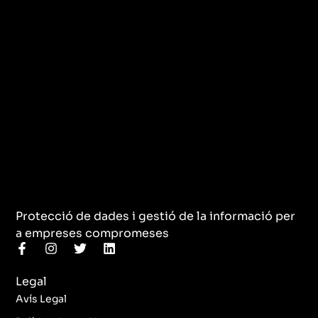
Protecció de dades i gestió de la informació per
a empreses compromeses
F
I
T
L
a
n
w
i
c
s
i
n
Legal
e
t
t
k
b
a
t
e
Avís Legal
o
g
e
d