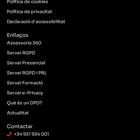
o
r
r
i
Política de cookies
k
a
n
Política de privacitat
-
m
f
Declaració d'accessibilitat
Enllaços
Assessoria 360
Servei RGPD
Servei Presencial
Servei RGPD i PRL
Servei Formació
Servei e-Privacy
Què és un DPD?
Actualitat
Contactar
+34 931 934 001