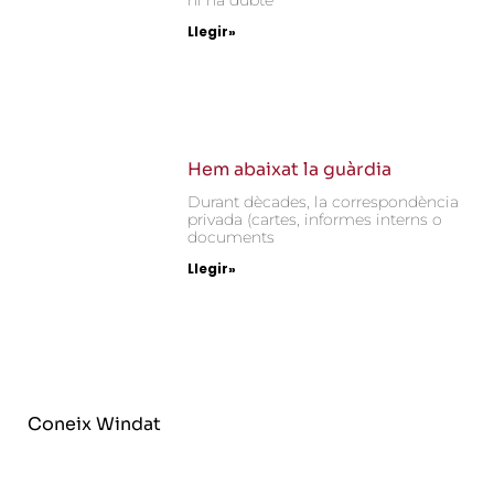
hi ha dubte
Llegir»
Hem abaixat la guàrdia
Durant dècades, la correspondència
privada (cartes, informes interns o
documents
Llegir»
Coneix Windat