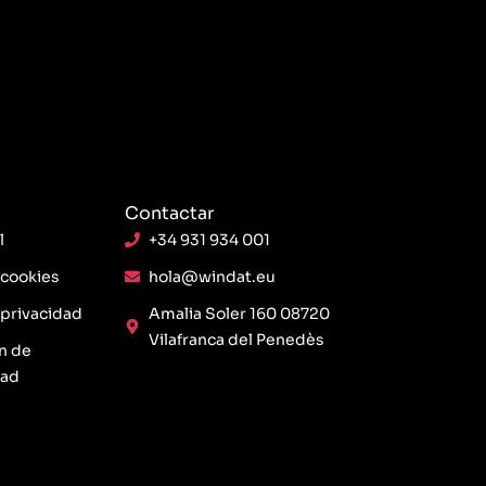
Contactar
l
+34 931 934 001
 cookies
hola@windat.eu
 privacidad
Amalia Soler 160 08720
Vilafranca del Penedès
n de
dad