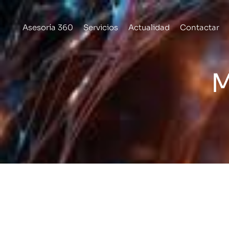
Ir
al
Asesoría 360
Servicios
Actualidad
Contactar
contenido
M