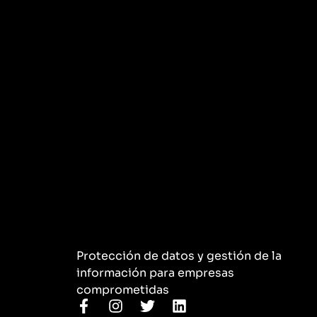
Protección de datos y gestión de la
información para empresas
comprometidas
F
I
T
L