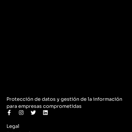
Protección de datos y gestión de la información
para empresas comprometidas
F
I
T
L
a
n
w
i
c
s
i
n
Legal
e
t
t
k