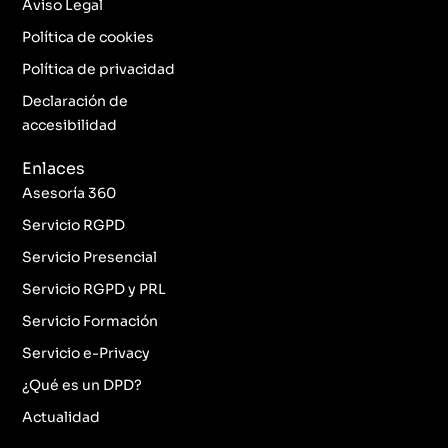
b
a
t
e
Aviso Legal
o
g
e
d
o
r
r
i
Política de cookies
k
a
n
Política de privacidad
-
m
f
Declaración de
accesibilidad
Enlaces
Asesoría 360
Servicio RGPD
Servicio Presencial
Servicio RGPD y PRL
Servicio Formación
Servicio e-Privacy
¿Qué es un DPD?
Actualidad