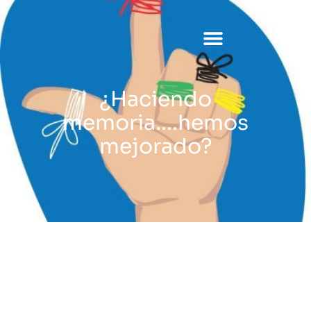
Ir
al
contenido
Asesoría 360
¿Haciendo
memoria….hemos
mejorado?