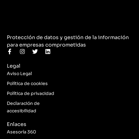
Protección de datos y gestión de la información
para empresas comprometidas
F
I
T
L
a
n
w
i
c
s
i
n
Legal
e
t
t
k
b
a
t
e
Aviso Legal
o
g
e
d
o
r
r
i
Política de cookies
k
a
n
Política de privacidad
-
m
f
Declaración de
accesibilidad
Enlaces
Asesoría 360