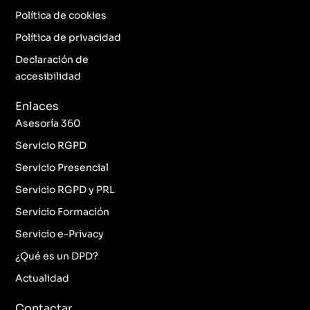
o
g
e
d
o
r
r
i
Política de cookies
k
a
n
Política de privacidad
-
m
f
Declaración de
accesibilidad
Enlaces
Asesoría 360
Servicio RGPD
Servicio Presencial
Servicio RGPD y PRL
Servicio Formación
Servicio e-Privacy
¿Qué es un DPD?
Actualidad
Contactar