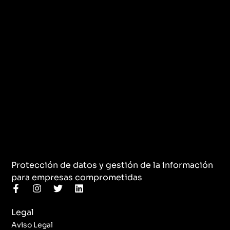
Protección de datos y gestión de la información
para empresas comprometidas
F
I
T
L
a
n
w
i
c
s
i
n
Legal
e
t
t
k
b
a
t
e
Aviso Legal